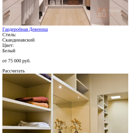
Гардеробная Девениш
Стиль:
Скандинавский
Цвет:
Белый
от 75 000 руб.
Рассчитать