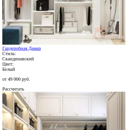
Гардеробная Дамар
Стиль:
Скандинавский
Цвет:
Белый
от 49 000 руб.
Рассчитать