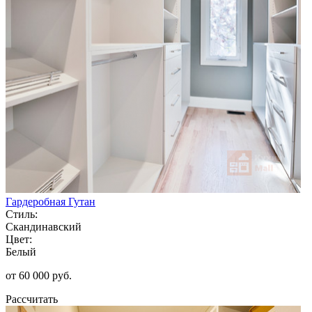
Гардеробная Гутан
Стиль:
Скандинавский
Цвет:
Белый
от 60 000 руб.
Рассчитать