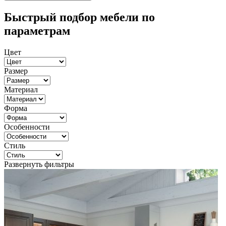
Быстрый подбор мебели по
параметрам
Цвет
Размер
Материал
Форма
Особенности
Стиль
Развернуть фильтры