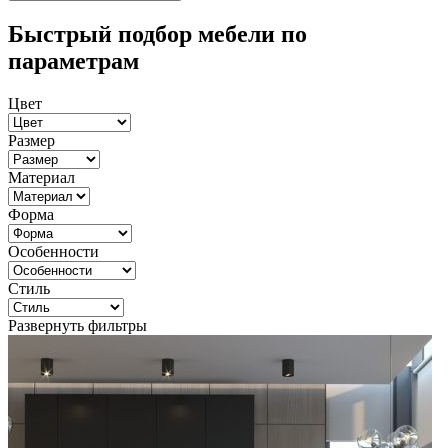
Быстрый подбор мебели по
параметрам
Цвет
Размер
Материал
Форма
Особенности
Стиль
Развернуть фильтры