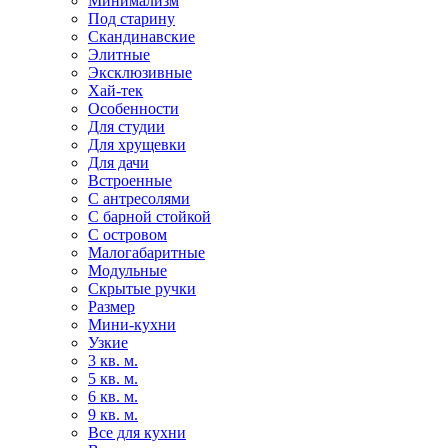
Минимализм
Под старину
Скандинавские
Элитные
Эксклюзивные
Хай-тек
Особенности
Для студии
Для хрущевки
Для дачи
Встроенные
С антресолями
С барной стойкой
С островом
Малогабаритные
Модульные
Скрытые ручки
Размер
Мини-кухни
Узкие
3 кв. м.
5 кв. м.
6 кв. м.
9 кв. м.
Все для кухни