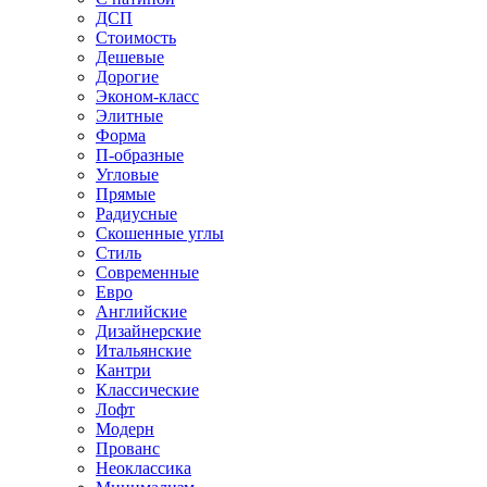
ДСП
Стоимость
Дешевые
Дорогие
Эконом-класс
Элитные
Форма
П-образные
Угловые
Прямые
Радиусные
Скошенные углы
Стиль
Современные
Евро
Английские
Дизайнерские
Итальянские
Кантри
Классические
Лофт
Модерн
Прованс
Неоклассика