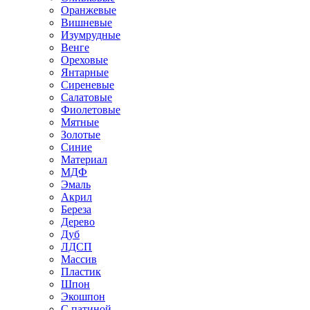
Оранжевые
Вишневые
Изумрудные
Венге
Ореховые
Янтарные
Сиреневые
Салатовые
Фиолетовые
Мятные
Золотые
Синие
Материал
МДФ
Эмаль
Акрил
Береза
Дерево
Дуб
ЛДСП
Массив
Пластик
Шпон
Экошпон
С патиной