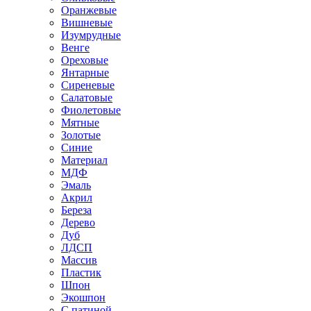
Оранжевые
Вишневые
Изумрудные
Венге
Ореховые
Янтарные
Сиреневые
Салатовые
Фиолетовые
Мятные
Золотые
Синие
Материал
МДФ
Эмаль
Акрил
Береза
Дерево
Дуб
ЛДСП
Массив
Пластик
Шпон
Экошпон
С патиной