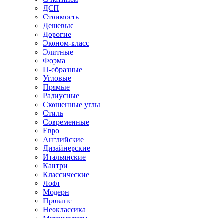
ДСП
Стоимость
Дешевые
Дорогие
Эконом-класс
Элитные
Форма
П-образные
Угловые
Прямые
Радиусные
Скошенные углы
Стиль
Современные
Евро
Английские
Дизайнерские
Итальянские
Кантри
Классические
Лофт
Модерн
Прованс
Неоклассика