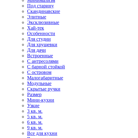
Минимализм
Под старину
Скандинавские
Элитные
Эксклюзивные
Хай-тек
Особенности
Для студии
Для хрущевки
Для дачи
Встроенные
С антресолями
С барной стойкой
С островом
Малогабаритные
Модульные
Скрытые ручки
Размер
Мини-кухни
Узкие
3 кв. м.
5 кв. м.
6 кв. м.
9 кв. м.
Все для кухни