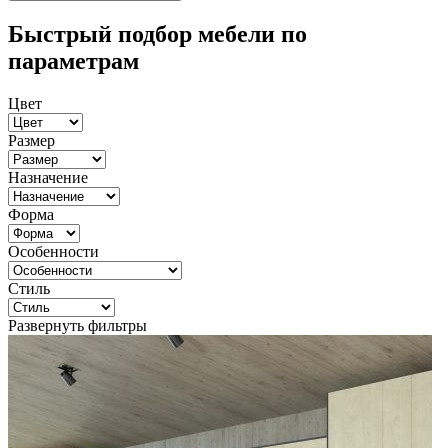
Быстрый подбор мебели по
параметрам
Цвет
Размер
Назначение
Форма
Особенности
Стиль
Развернуть фильтры