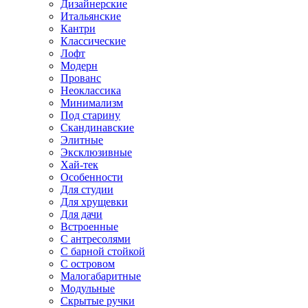
Дизайнерские
Итальянские
Кантри
Классические
Лофт
Модерн
Прованс
Неоклассика
Минимализм
Под старину
Скандинавские
Элитные
Эксклюзивные
Хай-тек
Особенности
Для студии
Для хрущевки
Для дачи
Встроенные
С антресолями
С барной стойкой
С островом
Малогабаритные
Модульные
Скрытые ручки