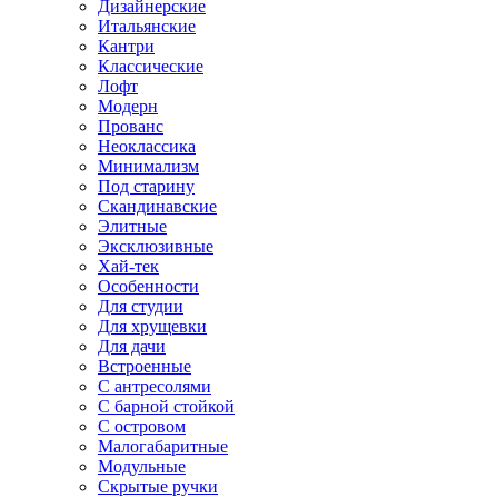
Дизайнерские
Итальянские
Кантри
Классические
Лофт
Модерн
Прованс
Неоклассика
Минимализм
Под старину
Скандинавские
Элитные
Эксклюзивные
Хай-тек
Особенности
Для студии
Для хрущевки
Для дачи
Встроенные
С антресолями
С барной стойкой
С островом
Малогабаритные
Модульные
Скрытые ручки