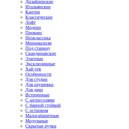
Дизайнерские
Итальянские
Кантри
Классические
Лофт
Модерн
Прованс
Неоклассика
Минимализм
Под старину
Скандинавские
Элитные
Эксклюзивные
Хай-тек
Особенности
Для студии
Для хрущевки
Для дачи
Встроенные
С антресолями
С барной стойкой
С островом
Малогабаритные
Модульные
Скрытые ручки