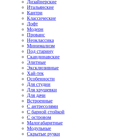
Дизайнерские
Итальянские
Кантри
Классические
Лофт
Модерн
Прованс
Неоклассика
Минимализм
Под старину
Скандинавские
Элитные
Эксклюзивные
Хай-тек
Особенности
Для студии
Для хрущевки
Для дачи
Встроенные
С антресолями
С барной стойкой
С островом
Малогабаритные
Модульные
Скрытые ручки