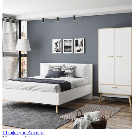
Шкаф-купе Артифс