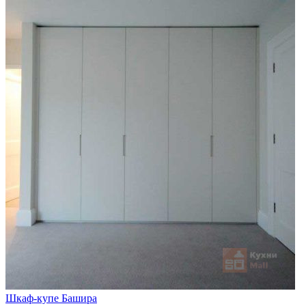
Шкаф-купе Башира