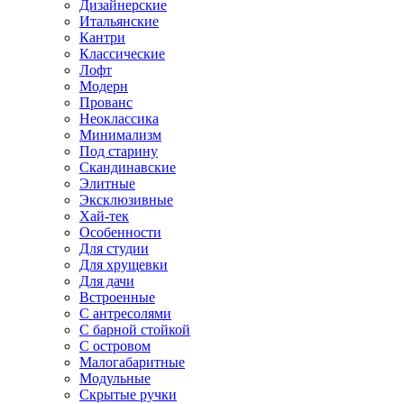
Дизайнерские
Итальянские
Кантри
Классические
Лофт
Модерн
Прованс
Неоклассика
Минимализм
Под старину
Скандинавские
Элитные
Эксклюзивные
Хай-тек
Особенности
Для студии
Для хрущевки
Для дачи
Встроенные
С антресолями
С барной стойкой
С островом
Малогабаритные
Модульные
Скрытые ручки