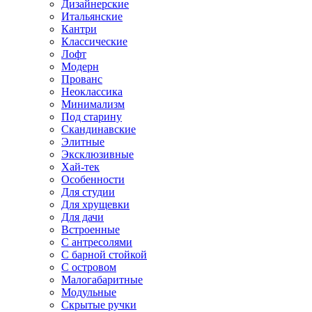
Дизайнерские
Итальянские
Кантри
Классические
Лофт
Модерн
Прованс
Неоклассика
Минимализм
Под старину
Скандинавские
Элитные
Эксклюзивные
Хай-тек
Особенности
Для студии
Для хрущевки
Для дачи
Встроенные
С антресолями
С барной стойкой
С островом
Малогабаритные
Модульные
Скрытые ручки