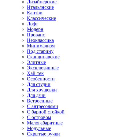
Дизайнерские
Итальянские
Кантри
Классические
Лофт
Модерн
Прованс
Неоклассика
Минимализм
Под старину
Скандинавские
Элитные
Эксклюзивные
Хай-тек
Особенности
Для студии
Для хрущевки
Для дачи
Встроенные
С антресолями
С барной стойкой
С островом
Малогабаритные
Модульные
Скрытые ручки