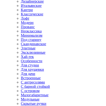
Дизайнерские
Итальянские
Кантри
Классические
Лофт
Модерн
Прованс
Неоклассика
Минимализм
Под старину
Скандинавские
Элитные
Эксклюзивные
Хай-тек
Особенности
Для студии
Для хрущевки
Для дачи
Встроенные
С антресолями
С барной стойкой
С островом
Малогабаритные
Модульные
Скрытые ручки