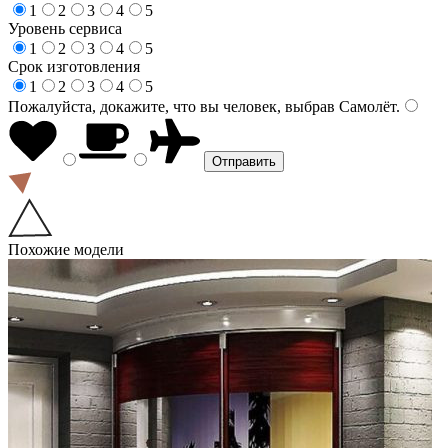
1
2
3
4
5
Уровень сервиса
1
2
3
4
5
Срок изготовления
1
2
3
4
5
Пожалуйста, докажите, что вы человек, выбрав
Самолёт
.
Похожие модели