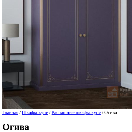
Главная
/
Шкафы-купе
/
Распашные шкафы-купе
/ Огива
Огива