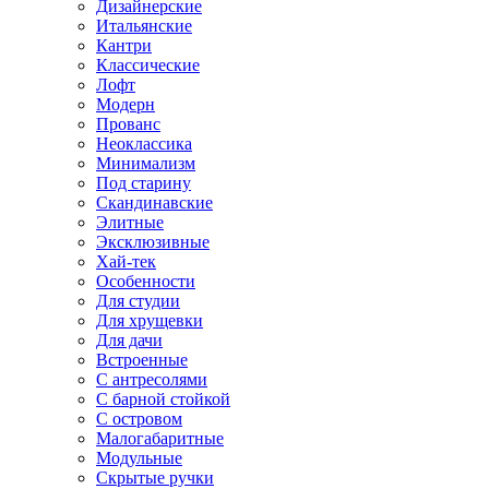
Дизайнерские
Итальянские
Кантри
Классические
Лофт
Модерн
Прованс
Неоклассика
Минимализм
Под старину
Скандинавские
Элитные
Эксклюзивные
Хай-тек
Особенности
Для студии
Для хрущевки
Для дачи
Встроенные
С антресолями
С барной стойкой
С островом
Малогабаритные
Модульные
Скрытые ручки