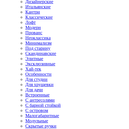
Дизайнерские
Итальянские
Кантри
Классические
Лофт
Модерн
Прованс
Неоклассика
Минимализм
Под старину
Скандинавские
Элитные
Эксклюзивные
Хай-тек
Особенности
Для студии
Для хрущевки
Для дачи
Встроенные
С антресолями
С барной стойкой
С островом
Малогабаритные
Модульные
Скрытые ручки