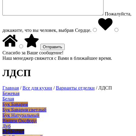
Пожалуйста,
докажите, что вы человек, выбрав
Сердце
.
Спасибо за Ваше сообщение!
Наш менеджер свяжется с Вами в ближайшее время.
ЛДСП
Главная
/
Все для кухни
/
Варианты отделки
/
ЛДСП
Бежевая
Белая
Бук Бавария
Бук Бавария светлый
Бук Натуральный
Вишня Оксфорд
Дуб
Дуб Венге