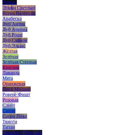
Черная
Эбони Светлый
Ясень Валенсия
Арабеска
Дуб Антик
Дуб Аррива
Дуб Роше
Дуб Сафари
Дуб Эльзас
Жёлтая
Зелёная
Зелёная Степная
Красная
Лаванда
Мята
Оранжевая
Орех Милано
Ровере Фишт
Розовая
Слейт
Синяя
Сосна Пике
Твигги
Титан
Эвкалипт Мистери