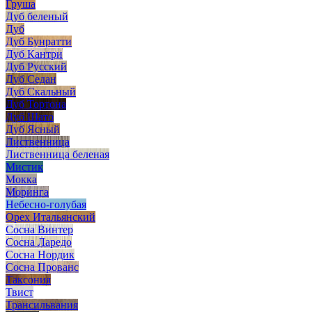
Груша
Дуб беленый
Дуб
Дуб Бунратти
Дуб Кантри
Дуб Русский
Дуб Седан
Дуб Скальный
Дуб Тортона
Дуб Шато
Дуб Ясный
Лиственница
Лиственница беленая
Мистик
Мокка
Моринга
Небесно-голубая
Орех Итальянский
Сосна Винтер
Сосна Ларедо
Сосна Нордик
Сосна Прованс
Таксония
Твист
Трансильвания