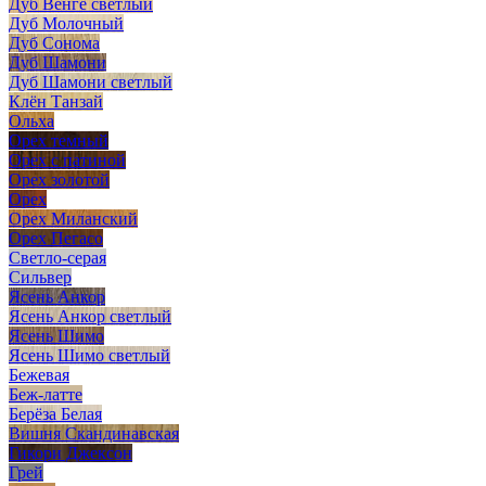
Дуб Венге светлый
Дуб Молочный
Дуб Сонома
Дуб Шамони
Дуб Шамони светлый
Клён Танзай
Ольха
Орех темный
Орех с патиной
Орех золотой
Орех
Орех Миланский
Орех Пегасо
Светло-серая
Сильвер
Ясень Анкор
Ясень Анкор светлый
Ясень Шимо
Ясень Шимо светлый
Бежевая
Беж-латте
Берёза Белая
Вишня Скандинавская
Гикори Джексон
Грей