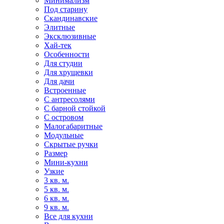
Минимализм
Под старину
Скандинавские
Элитные
Эксклюзивные
Хай-тек
Особенности
Для студии
Для хрущевки
Для дачи
Встроенные
С антресолями
С барной стойкой
С островом
Малогабаритные
Модульные
Скрытые ручки
Размер
Мини-кухни
Узкие
3 кв. м.
5 кв. м.
6 кв. м.
9 кв. м.
Все для кухни