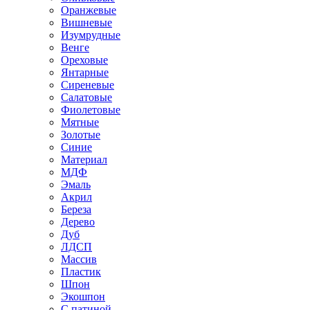
Оранжевые
Вишневые
Изумрудные
Венге
Ореховые
Янтарные
Сиреневые
Салатовые
Фиолетовые
Мятные
Золотые
Синие
Материал
МДФ
Эмаль
Акрил
Береза
Дерево
Дуб
ЛДСП
Массив
Пластик
Шпон
Экошпон
С патиной