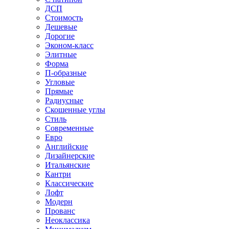
ДСП
Стоимость
Дешевые
Дорогие
Эконом-класс
Элитные
Форма
П-образные
Угловые
Прямые
Радиусные
Скошенные углы
Стиль
Современные
Евро
Английские
Дизайнерские
Итальянские
Кантри
Классические
Лофт
Модерн
Прованс
Неоклассика