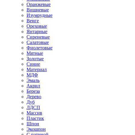
Оранжевые
Вишневые
Изумрудные
Венге
Ореховые
Янтарные
Сиреневые
Салатовые
Фиолетовые
Мятные
Золотые
Синие
Материал
МДФ
Эмаль
Акрил
Береза
Дерево
Дуб
ЛДСП
Массив
Пластик
Шпон
Экошпон
С патиной