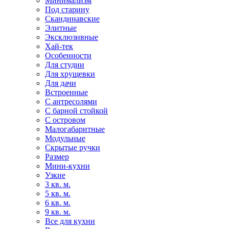
Минимализм
Под старину
Скандинавские
Элитные
Эксклюзивные
Хай-тек
Особенности
Для студии
Для хрущевки
Для дачи
Встроенные
С антресолями
С барной стойкой
С островом
Малогабаритные
Модульные
Скрытые ручки
Размер
Мини-кухни
Узкие
3 кв. м.
5 кв. м.
6 кв. м.
9 кв. м.
Все для кухни