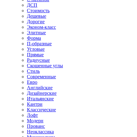
ДСП
Стоимость
Дешевые
Дорогие
Эконом-класс
Элитные
Форма
П-образные
Угловые
Прямые
Радиусные
Скошенные углы
Стиль
Современные
Евро
Английские
Дизайнерские
Итальянские
Кантри
Классические
Лофт
Модерн
Прованс
Неоклассика