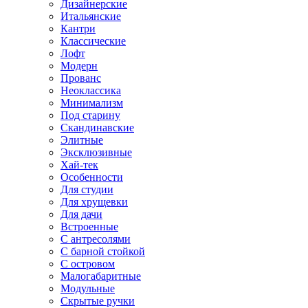
Дизайнерские
Итальянские
Кантри
Классические
Лофт
Модерн
Прованс
Неоклассика
Минимализм
Под старину
Скандинавские
Элитные
Эксклюзивные
Хай-тек
Особенности
Для студии
Для хрущевки
Для дачи
Встроенные
С антресолями
С барной стойкой
С островом
Малогабаритные
Модульные
Скрытые ручки