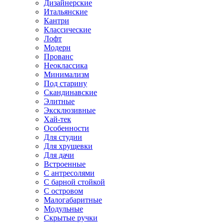
Дизайнерские
Итальянские
Кантри
Классические
Лофт
Модерн
Прованс
Неоклассика
Минимализм
Под старину
Скандинавские
Элитные
Эксклюзивные
Хай-тек
Особенности
Для студии
Для хрущевки
Для дачи
Встроенные
С антресолями
С барной стойкой
С островом
Малогабаритные
Модульные
Скрытые ручки