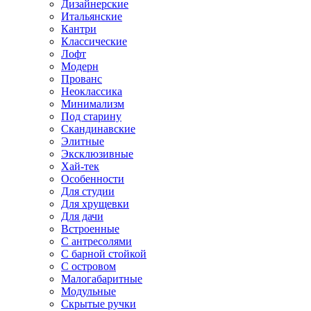
Дизайнерские
Итальянские
Кантри
Классические
Лофт
Модерн
Прованс
Неоклассика
Минимализм
Под старину
Скандинавские
Элитные
Эксклюзивные
Хай-тек
Особенности
Для студии
Для хрущевки
Для дачи
Встроенные
С антресолями
С барной стойкой
С островом
Малогабаритные
Модульные
Скрытые ручки