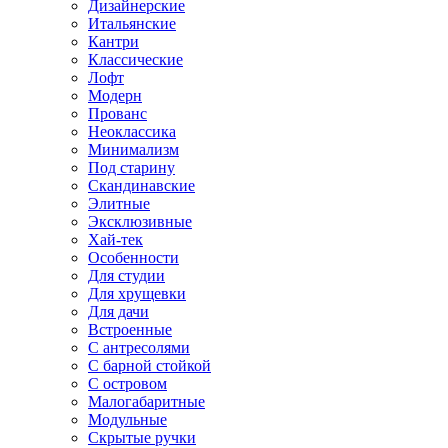
Дизайнерские
Итальянские
Кантри
Классические
Лофт
Модерн
Прованс
Неоклассика
Минимализм
Под старину
Скандинавские
Элитные
Эксклюзивные
Хай-тек
Особенности
Для студии
Для хрущевки
Для дачи
Встроенные
С антресолями
С барной стойкой
С островом
Малогабаритные
Модульные
Скрытые ручки