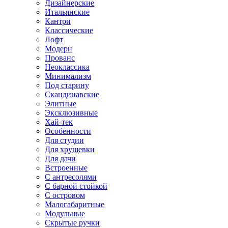
Дизайнерские
Итальянские
Кантри
Классические
Лофт
Модерн
Прованс
Неоклассика
Минимализм
Под старину
Скандинавские
Элитные
Эксклюзивные
Хай-тек
Особенности
Для студии
Для хрущевки
Для дачи
Встроенные
С антресолями
С барной стойкой
С островом
Малогабаритные
Модульные
Скрытые ручки