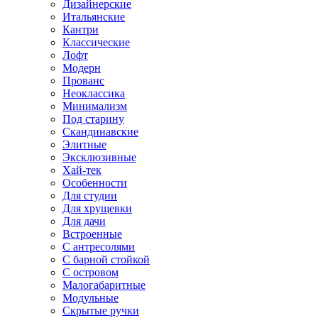
Дизайнерские
Итальянские
Кантри
Классические
Лофт
Модерн
Прованс
Неоклассика
Минимализм
Под старину
Скандинавские
Элитные
Эксклюзивные
Хай-тек
Особенности
Для студии
Для хрущевки
Для дачи
Встроенные
С антресолями
С барной стойкой
С островом
Малогабаритные
Модульные
Скрытые ручки