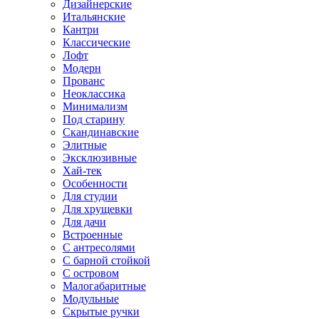
Дизайнерские
Итальянские
Кантри
Классические
Лофт
Модерн
Прованс
Неоклассика
Минимализм
Под старину
Скандинавские
Элитные
Эксклюзивные
Хай-тек
Особенности
Для студии
Для хрущевки
Для дачи
Встроенные
С антресолями
С барной стойкой
С островом
Малогабаритные
Модульные
Скрытые ручки