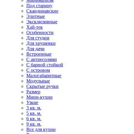
Минимализм
Под старину
Скандинавские
Элитные
Эксклюзивные
Хай-тек
Особенности
Для студии
Для хрущевки
Для дачи
Встроенные
С антресолями
С барной стойкой
С островом
Малогабаритные
Модульные
Скрытые ручки
Размер
Мини-кухни
Узкие
3 кв. м.
5 кв. м.
6 кв. м.
9 кв. м.
Все для кухни