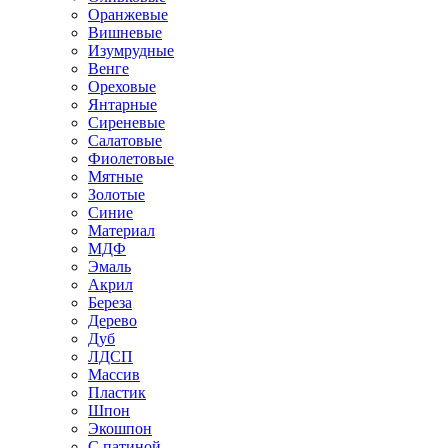
Оранжевые
Вишневые
Изумрудные
Венге
Ореховые
Янтарные
Сиреневые
Салатовые
Фиолетовые
Мятные
Золотые
Синие
Материал
МДФ
Эмаль
Акрил
Береза
Дерево
Дуб
ЛДСП
Массив
Пластик
Шпон
Экошпон
С патиной