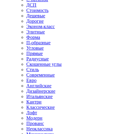
ДСП
Стоимость
Дешевые
Дорогие
Эконом-класс
Элитные
Форма
П-образные
Угловые
Прямые
Радиусные
Скошенные углы
Стиль
Современные
Евро
Английские
Дизайнерские
Итальянские
Кантри
Классические
Лофт
Модерн
Прованс
Неоклассика