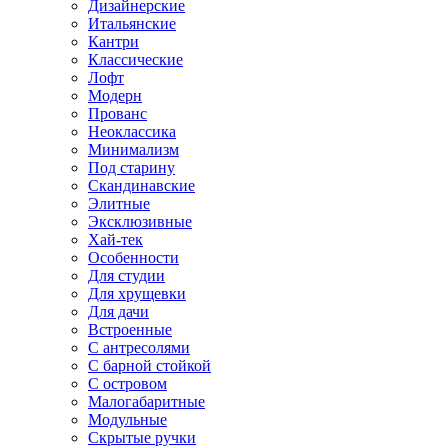
Дизайнерские
Итальянские
Кантри
Классические
Лофт
Модерн
Прованс
Неоклассика
Минимализм
Под старину
Скандинавские
Элитные
Эксклюзивные
Хай-тек
Особенности
Для студии
Для хрущевки
Для дачи
Встроенные
С антресолями
С барной стойкой
С островом
Малогабаритные
Модульные
Скрытые ручки