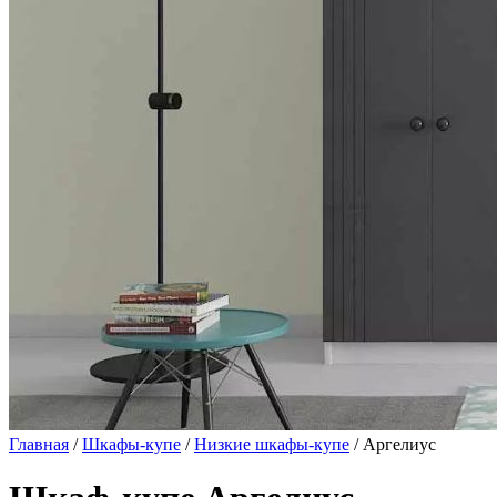
Главная
/
Шкафы-купе
/
Низкие шкафы-купе
/ Аргелиус