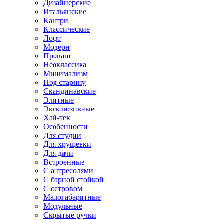
Дизайнерские
Итальянские
Кантри
Классические
Лофт
Модерн
Прованс
Неоклассика
Минимализм
Под старину
Скандинавские
Элитные
Эксклюзивные
Хай-тек
Особенности
Для студии
Для хрущевки
Для дачи
Встроенные
С антресолями
С барной стойкой
С островом
Малогабаритные
Модульные
Скрытые ручки