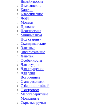
Дизайнерские
Итальянские
Кантри
Классические
Лофт
Модерн
Прованс
Неоклассика
Минимализм
Под старину
Скандинавские
Элитные
Эксклюзивные
Хай-тек
Особенности
Для студии
Для хрущевки
Для дачи
Встроенные
С антресолями
С барной стойкой
С островом
Малогабаритные
Модульные
Скрытые ручки