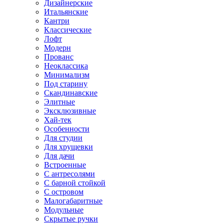
Дизайнерские
Итальянские
Кантри
Классические
Лофт
Модерн
Прованс
Неоклассика
Минимализм
Под старину
Скандинавские
Элитные
Эксклюзивные
Хай-тек
Особенности
Для студии
Для хрущевки
Для дачи
Встроенные
С антресолями
С барной стойкой
С островом
Малогабаритные
Модульные
Скрытые ручки