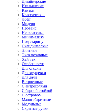
Дизайнерские
Итальянские
Кантри
Классические
Лофт
Модерн
Прованс
Неоклассика
Минимализм
Под старину
Скандинавские
Элитные
Эксклюзивные
Хай-тек
Особенности
Для студии
Для хрущевки
Для дачи
Встроенные
С антресолями
С барной стойкой
С островом
Малогабаритные
Модульные
Скрытые ручки