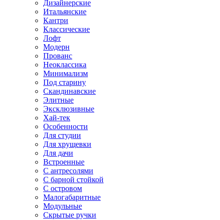
Дизайнерские
Итальянские
Кантри
Классические
Лофт
Модерн
Прованс
Неоклассика
Минимализм
Под старину
Скандинавские
Элитные
Эксклюзивные
Хай-тек
Особенности
Для студии
Для хрущевки
Для дачи
Встроенные
С антресолями
С барной стойкой
С островом
Малогабаритные
Модульные
Скрытые ручки