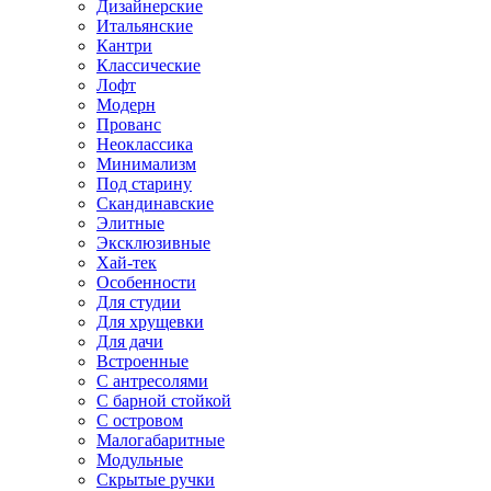
Дизайнерские
Итальянские
Кантри
Классические
Лофт
Модерн
Прованс
Неоклассика
Минимализм
Под старину
Скандинавские
Элитные
Эксклюзивные
Хай-тек
Особенности
Для студии
Для хрущевки
Для дачи
Встроенные
С антресолями
С барной стойкой
С островом
Малогабаритные
Модульные
Скрытые ручки