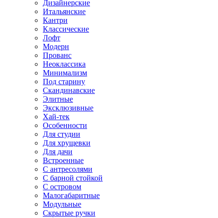
Дизайнерские
Итальянские
Кантри
Классические
Лофт
Модерн
Прованс
Неоклассика
Минимализм
Под старину
Скандинавские
Элитные
Эксклюзивные
Хай-тек
Особенности
Для студии
Для хрущевки
Для дачи
Встроенные
С антресолями
С барной стойкой
С островом
Малогабаритные
Модульные
Скрытые ручки