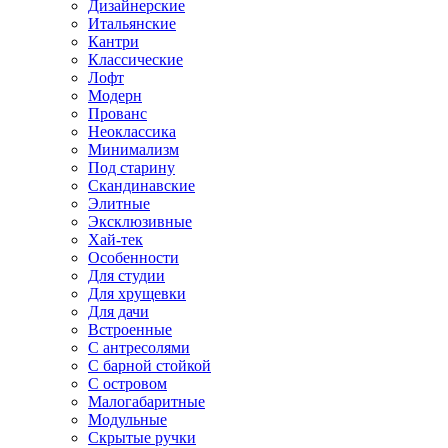
Дизайнерские
Итальянские
Кантри
Классические
Лофт
Модерн
Прованс
Неоклассика
Минимализм
Под старину
Скандинавские
Элитные
Эксклюзивные
Хай-тек
Особенности
Для студии
Для хрущевки
Для дачи
Встроенные
С антресолями
С барной стойкой
С островом
Малогабаритные
Модульные
Скрытые ручки