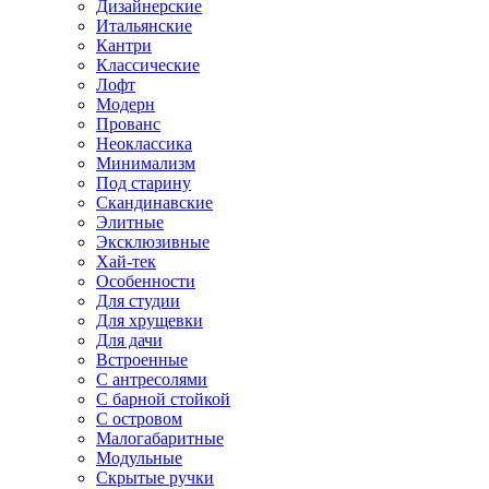
Дизайнерские
Итальянские
Кантри
Классические
Лофт
Модерн
Прованс
Неоклассика
Минимализм
Под старину
Скандинавские
Элитные
Эксклюзивные
Хай-тек
Особенности
Для студии
Для хрущевки
Для дачи
Встроенные
С антресолями
С барной стойкой
С островом
Малогабаритные
Модульные
Скрытые ручки