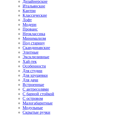
Дизайнерские
Итальянские
Кантри
Классические
Лофт
Модерн
Прованс
Неоклассика
Минимализм
Под старину
Скандинавские
Элитные
Эксклюзивные
Хай-тек
Особенности
Для студии
Для хрущевки
Для дачи
Встроенные
С антресолями
С барной стойкой
С островом
Малогабаритные
Модульные
Скрытые ручки