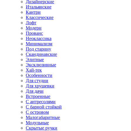
Дизайнерские
Итальянские
Кантри
Классические
Лофт
Модерн
Прованс
Неоклассика
Минимализм
Под старину
Скандинавские
Элитные
Эксклюзивные
Хай-тек
Особенности
Для студии
Для хрущевки
Для дачи
Встроенные
С антресолями
С барной стойкой
С островом
Малогабаритные
Модульные
Скрытые ручки