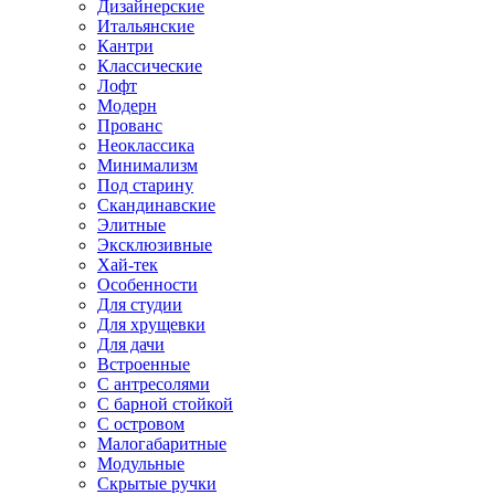
Дизайнерские
Итальянские
Кантри
Классические
Лофт
Модерн
Прованс
Неоклассика
Минимализм
Под старину
Скандинавские
Элитные
Эксклюзивные
Хай-тек
Особенности
Для студии
Для хрущевки
Для дачи
Встроенные
С антресолями
С барной стойкой
С островом
Малогабаритные
Модульные
Скрытые ручки