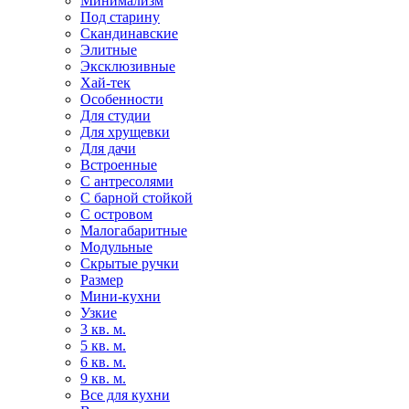
Минимализм
Под старину
Скандинавские
Элитные
Эксклюзивные
Хай-тек
Особенности
Для студии
Для хрущевки
Для дачи
Встроенные
С антресолями
С барной стойкой
С островом
Малогабаритные
Модульные
Скрытые ручки
Размер
Мини-кухни
Узкие
3 кв. м.
5 кв. м.
6 кв. м.
9 кв. м.
Все для кухни