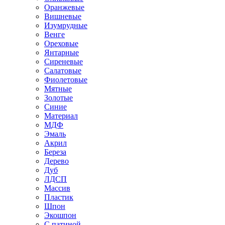
Оранжевые
Вишневые
Изумрудные
Венге
Ореховые
Янтарные
Сиреневые
Салатовые
Фиолетовые
Мятные
Золотые
Синие
Материал
МДФ
Эмаль
Акрил
Береза
Дерево
Дуб
ЛДСП
Массив
Пластик
Шпон
Экошпон
С патиной