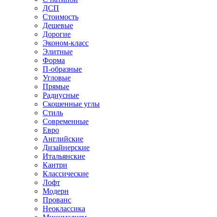
ДСП
Стоимость
Дешевые
Дорогие
Эконом-класс
Элитные
Форма
П-образные
Угловые
Прямые
Радиусные
Скошенные углы
Стиль
Современные
Евро
Английские
Дизайнерские
Итальянские
Кантри
Классические
Лофт
Модерн
Прованс
Неоклассика