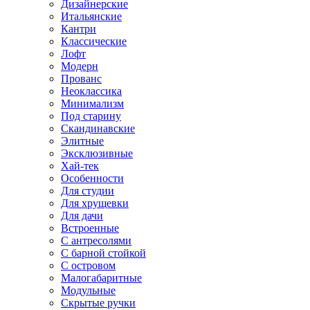
Дизайнерские
Итальянские
Кантри
Классические
Лофт
Модерн
Прованс
Неоклассика
Минимализм
Под старину
Скандинавские
Элитные
Эксклюзивные
Хай-тек
Особенности
Для студии
Для хрущевки
Для дачи
Встроенные
С антресолями
С барной стойкой
С островом
Малогабаритные
Модульные
Скрытые ручки