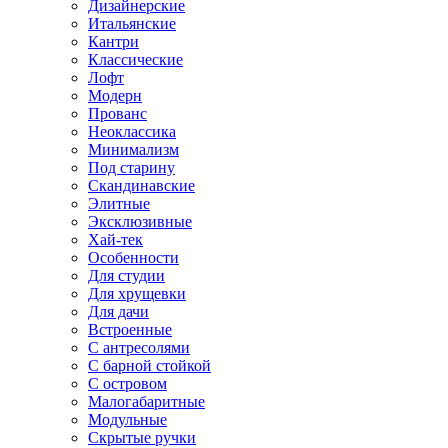
Дизайнерские
Итальянские
Кантри
Классические
Лофт
Модерн
Прованс
Неоклассика
Минимализм
Под старину
Скандинавские
Элитные
Эксклюзивные
Хай-тек
Особенности
Для студии
Для хрущевки
Для дачи
Встроенные
С антресолями
С барной стойкой
С островом
Малогабаритные
Модульные
Скрытые ручки