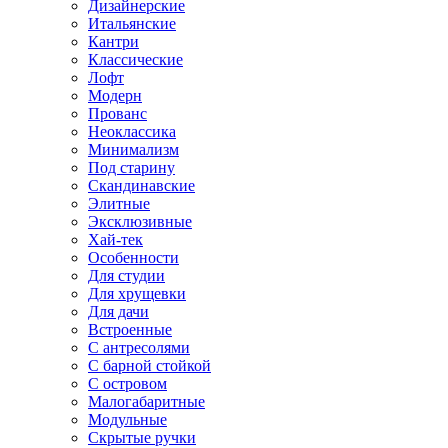
Дизайнерские
Итальянские
Кантри
Классические
Лофт
Модерн
Прованс
Неоклассика
Минимализм
Под старину
Скандинавские
Элитные
Эксклюзивные
Хай-тек
Особенности
Для студии
Для хрущевки
Для дачи
Встроенные
С антресолями
С барной стойкой
С островом
Малогабаритные
Модульные
Скрытые ручки