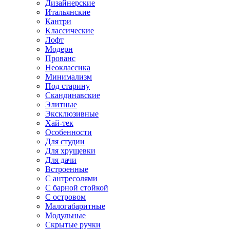
Дизайнерские
Итальянские
Кантри
Классические
Лофт
Модерн
Прованс
Неоклассика
Минимализм
Под старину
Скандинавские
Элитные
Эксклюзивные
Хай-тек
Особенности
Для студии
Для хрущевки
Для дачи
Встроенные
С антресолями
С барной стойкой
С островом
Малогабаритные
Модульные
Скрытые ручки