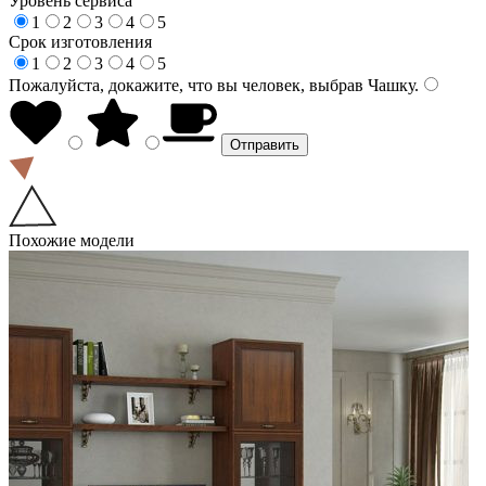
Уровень сервиса
1
2
3
4
5
Срок изготовления
1
2
3
4
5
Пожалуйста, докажите, что вы человек, выбрав
Чашку
.
Похожие модели