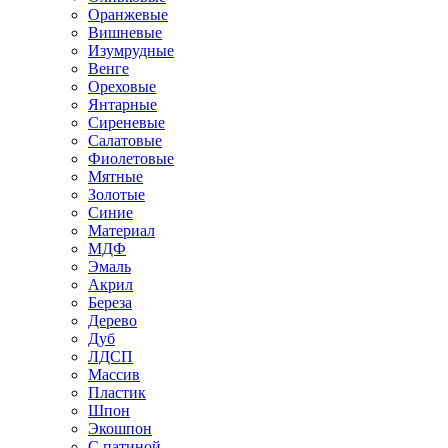
Оранжевые
Вишневые
Изумрудные
Венге
Ореховые
Янтарные
Сиреневые
Салатовые
Фиолетовые
Мятные
Золотые
Синие
Материал
МДФ
Эмаль
Акрил
Береза
Дерево
Дуб
ЛДСП
Массив
Пластик
Шпон
Экошпон
С патиной