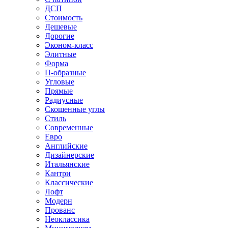
ДСП
Стоимость
Дешевые
Дорогие
Эконом-класс
Элитные
Форма
П-образные
Угловые
Прямые
Радиусные
Скошенные углы
Стиль
Современные
Евро
Английские
Дизайнерские
Итальянские
Кантри
Классические
Лофт
Модерн
Прованс
Неоклассика