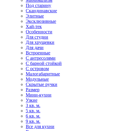
Минимализм
Под старину
Скандинавские
Элитные
Эксклюзивные
Хай-тек
Особенности
Для студии
Для хрущевки
Для дачи
Встроенные
С антресолями
С барной стойкой
С островом
Малогабаритные
Модульные
Скрытые ручки
Размер
Мини-кухни
Узкие
3 кв. м.
5 кв. м.
6 кв. м.
9 кв. м.
Все для кухни