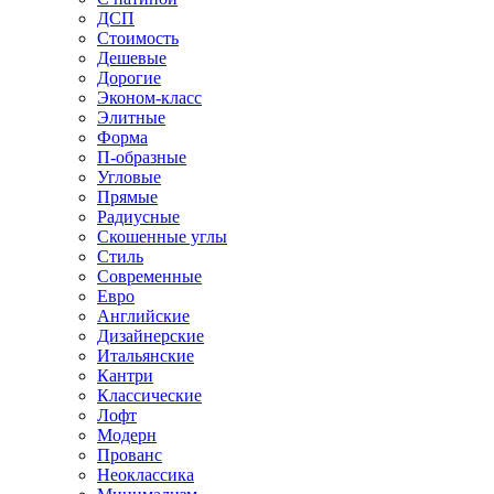
ДСП
Стоимость
Дешевые
Дорогие
Эконом-класс
Элитные
Форма
П-образные
Угловые
Прямые
Радиусные
Скошенные углы
Стиль
Современные
Евро
Английские
Дизайнерские
Итальянские
Кантри
Классические
Лофт
Модерн
Прованс
Неоклассика