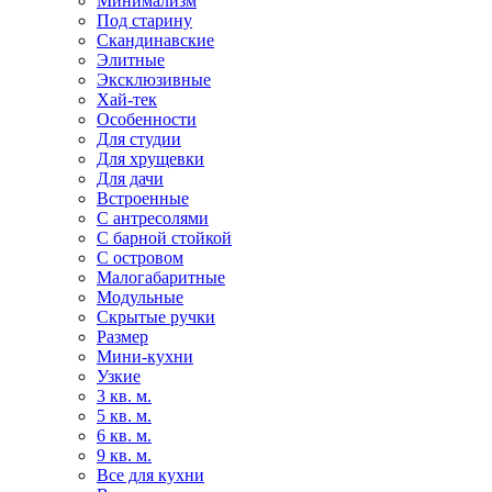
Минимализм
Под старину
Скандинавские
Элитные
Эксклюзивные
Хай-тек
Особенности
Для студии
Для хрущевки
Для дачи
Встроенные
С антресолями
С барной стойкой
С островом
Малогабаритные
Модульные
Скрытые ручки
Размер
Мини-кухни
Узкие
3 кв. м.
5 кв. м.
6 кв. м.
9 кв. м.
Все для кухни