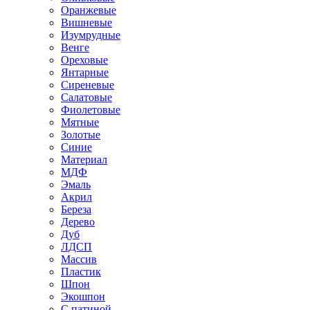
Оранжевые
Вишневые
Изумрудные
Венге
Ореховые
Янтарные
Сиреневые
Салатовые
Фиолетовые
Мятные
Золотые
Синие
Материал
МДФ
Эмаль
Акрил
Береза
Дерево
Дуб
ЛДСП
Массив
Пластик
Шпон
Экошпон
С патиной