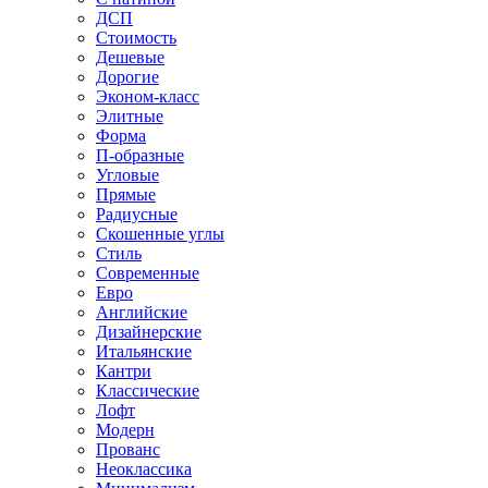
ДСП
Стоимость
Дешевые
Дорогие
Эконом-класс
Элитные
Форма
П-образные
Угловые
Прямые
Радиусные
Скошенные углы
Стиль
Современные
Евро
Английские
Дизайнерские
Итальянские
Кантри
Классические
Лофт
Модерн
Прованс
Неоклассика