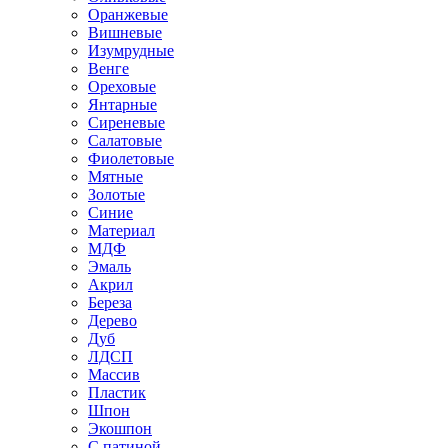
Оранжевые
Вишневые
Изумрудные
Венге
Ореховые
Янтарные
Сиреневые
Салатовые
Фиолетовые
Мятные
Золотые
Синие
Материал
МДФ
Эмаль
Акрил
Береза
Дерево
Дуб
ЛДСП
Массив
Пластик
Шпон
Экошпон
С патиной