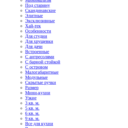
Минимализм
Под старину
Скандинавские
Элитные
Эксклюзивные
Хай-тек
Особенности
Для студии
Для хрущевки
Для дачи
Встроенные
С антресолями
С барной стойкой
С островом
Малогабаритные
Модульные
Скрытые ручки
Размер
Мини-кухни
Узкие
3 кв. м.
5 кв. м.
6 кв. м.
9 кв. м.
Все для кухни