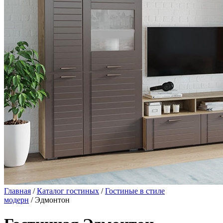
Главная
/
Каталог гостиных
/
Гостиные в стиле
модерн
/ Эдмонтон