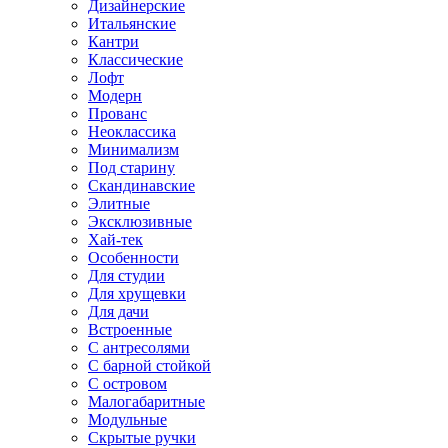
Дизайнерские
Итальянские
Кантри
Классические
Лофт
Модерн
Прованс
Неоклассика
Минимализм
Под старину
Скандинавские
Элитные
Эксклюзивные
Хай-тек
Особенности
Для студии
Для хрущевки
Для дачи
Встроенные
С антресолями
С барной стойкой
С островом
Малогабаритные
Модульные
Скрытые ручки