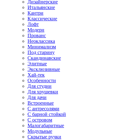
Дизайнерские
Итальянские
Кантри
Классические
Лофт
Модерн
Прованс
Неоклассика
Минимализм
Под старину
Скандинавские
Элитные
Эксклюзивные
Хай-тек
Особенности
Для студии
Для хрущевки
Для дачи
Встроенные
С антресолями
С барной стойкой
С островом
Малогабаритные
Модульные
Скрытые ручки